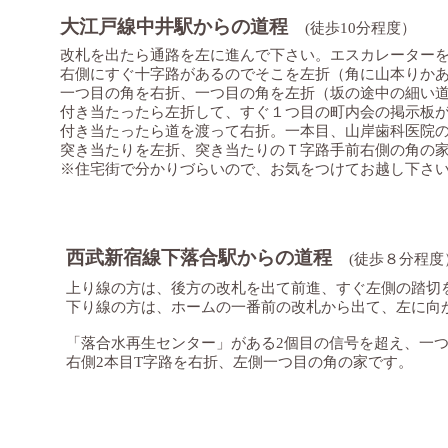
大江戸線中井駅からの道程
(徒歩10分程度）
改札を出たら通路を左に進んで下さい。エスカレーターを
右側にすぐ十字路があるのでそこを左折（角に山本りか
一つ目の角を右折、一つ目の角を左折（坂の途中の細い
付き当たったら左折して、すぐ１つ目の町内会の掲示板
付き当たったら道を渡って右折。一本目、山岸歯科医院
突き当たりを左折、突き当たりのＴ字路手前右側の角の
※住宅街で分かりづらいので、お気をつけてお越し下さ
西武新宿線下落合駅からの道程
(徒歩８分程度
上り線の方は、後方の改札を出て前進、すぐ左側の踏切
下り線の方は、ホームの一番前の改札から出て、左に向
「落合水再生センター」がある2個目の信号を超え、一
右側2本目T字路を右折、左側一つ目の角の家です。