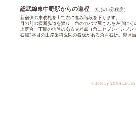
総武線東中野駅
からの道程
(徒歩15分程度）
新宿側の東改札を出て左に進み階段を下ります。
目の前の横断歩道を渡り、角のカバブ屋さんを左側にその
上落合一丁目の信号のある交差点（角にセブンイレブン
右側2本目の山岸歯科医院の看板がある角を右折。突き
​© 2016 by YOGA LOTU